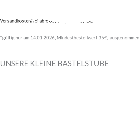
Zum
Products
Products
✓
Viele Bastelideen und kostenlose Anleitungen
✓
Versandkostenf
Inhalt
search
search
springen
Versandkostenfrei ab € 65,- AT | ab € 75,- DE
*gültig nur am 14.01.2026, Mindestbestellwert 35€, ausgenommen be
UNSERE KLEINE BASTELSTUBE