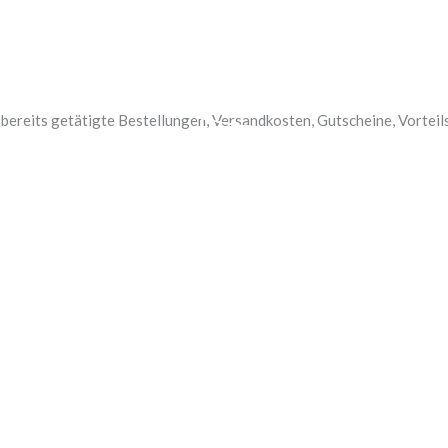
rei ab € 65,- AT | ab € 75,- DE
✓
Gratis Geschenk
reits getätigte Bestellungen, Versandkosten, Gutscheine, Vorteils