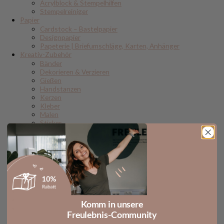
Acrylblock & Stempelhilfen
Stempelreiniger
Papier
Cardstock – Bastelpapier
Designpapier
Papeterie | Briefumschläge, Karten, Anhänger
Kreativ-Zubehör
Bänder
Dekorieren & Verzieren
Gießen
Handstanzen
Kerzen
Kleber
Malen
Sticker
Stifte
Verpackungen
Werkzeuge & Schneiden
Druckvorlagen/Downloads
Druckvorlagen Designpapier
Druckvorlagen Kerzenfolien
Gutscheine
Sale
Neu
Komm in unsere
Bastelideen
Freulebnis-Community
Alle DIY Ideen