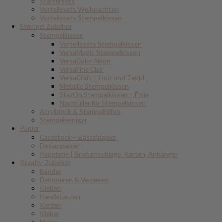
Startersets
Vorteilssets Weihnachten
Vorteilssets Stempelkissen
Stempel Zubehör
Stempelkissen
Vorteilssets Stempelkissen
VersaMagic Stempelkissen
VersaColor Neon
VersaFine Clair
VersaCraft – Holz und Textil
Metallic Stempelkissen
StazOn Stempelkissen – Folie
Nachfüller für Stempelkissen
Acrylblock & Stempelhilfen
Stempelreiniger
Papier
Cardstock – Bastelpapier
Designpapier
Papeterie | Briefumschläge, Karten, Anhänger
Kreativ-Zubehör
Bänder
Dekorieren & Verzieren
Gießen
Handstanzen
Kerzen
Kleber
Malen