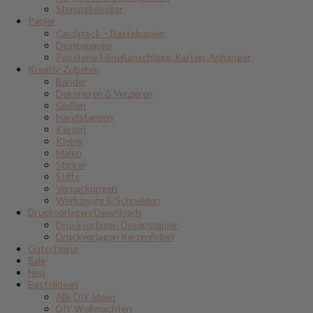
Stempelreiniger
Papier
Cardstock – Bastelpapier
Designpapier
Papeterie | Briefumschläge, Karten, Anhänger
Kreativ-Zubehör
Bänder
Dekorieren & Verzieren
Gießen
Handstanzen
Kerzen
Kleber
Malen
Sticker
Stifte
Verpackungen
Werkzeuge & Schneiden
Druckvorlagen/Downloads
Druckvorlagen Designpapier
Druckvorlagen Kerzenfolien
Gutscheine
Sale
Neu
Bastelideen
Alle DIY Ideen
DIY Weihnachten