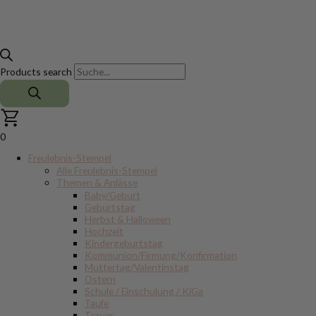
Products search
0
Freulebnis-Stempel
Alle Freulebnis-Stempel
Themen & Anlässe
Baby/Geburt
Geburtstag
Herbst & Halloween
Hochzeit
Kindergeburtstag
Kommunion/Firmung/Konfirmation
Muttertag/Valentinstag
Ostern
Schule / Einschulung / KiGa
Taufe
Trauer