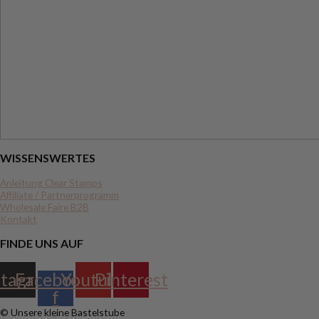
WISSENSWERTES
Anleitung Clear Stamps
Affiliate / Partnerprogramm
Wholesale Faire B2B
Kontakt
FINDE UNS AUF
stagram
Facebook-
Youtube
Pinterest
f
© Unsere kleine Bastelstube