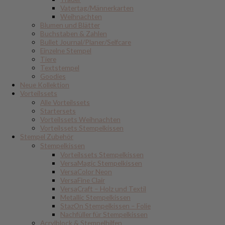
Vatertag/Männerkarten
Weihnachten
Blumen und Blätter
Buchstaben & Zahlen
Bullet Journal/Planer/Selfcare
Einzelne Stempel
Tiere
Textstempel
Goodies
Neue Kollektion
Vorteilssets
Alle Vorteilssets
Startersets
Vorteilssets Weihnachten
Vorteilssets Stempelkissen
Stempel Zubehör
Stempelkissen
Vorteilssets Stempelkissen
VersaMagic Stempelkissen
VersaColor Neon
VersaFine Clair
VersaCraft – Holz und Textil
Metallic Stempelkissen
StazOn Stempelkissen – Folie
Nachfüller für Stempelkissen
Acrylblock & Stempelhilfen