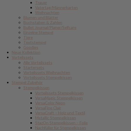
Trauer
Vatertag/Männerkarten
Weihnachten
Blumen und Blätter
Buchstaben & Zahlen
Bullet Journal/Planer/Selfcare
Einzelne Stempel
Tiere
Textstempel
Goodies
Neue Kollektion
Vorteilssets
Alle Vorteilssets
Startersets
Vorteilssets Weihnachten
Vorteilssets Stempelkissen
Stempel Zubehör
Stempelkissen
Vorteilssets Stempelkissen
VersaMagic Stempelkissen
VersaColor Neon
VersaFine Clair
VersaCraft – Holz und Textil
Metallic Stempelkissen
StazOn Stempelkissen – Folie
Nachfüller für Stempelkissen