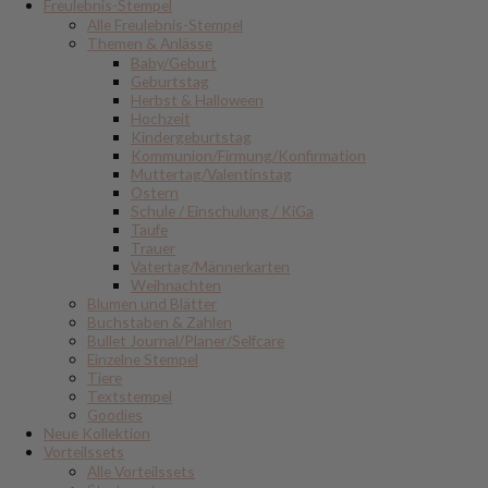
Freulebnis-Stempel
Alle Freulebnis-Stempel
Themen & Anlässe
Baby/Geburt
Geburtstag
Herbst & Halloween
Hochzeit
Kindergeburtstag
Kommunion/Firmung/Konfirmation
Muttertag/Valentinstag
Ostern
Schule / Einschulung / KiGa
Taufe
Trauer
Vatertag/Männerkarten
Weihnachten
Blumen und Blätter
Buchstaben & Zahlen
Bullet Journal/Planer/Selfcare
Einzelne Stempel
Tiere
Textstempel
Goodies
Neue Kollektion
Vorteilssets
Alle Vorteilssets