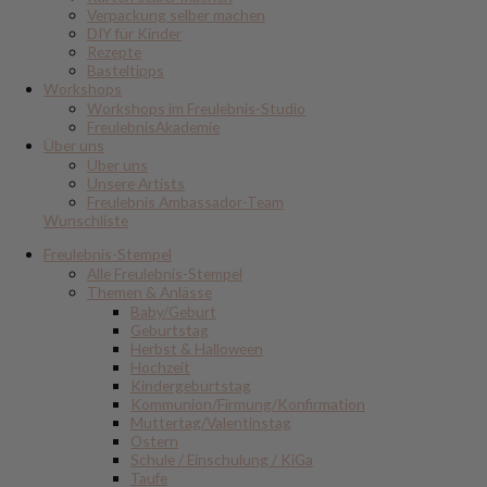
Verpackung selber machen
DIY für Kinder
Rezepte
Basteltipps
Workshops
Workshops im Freulebnis-Studio
FreulebnisAkademie
Über uns
Über uns
Unsere Artists
Freulebnis Ambassador-Team
Wunschliste
Freulebnis-Stempel
Alle Freulebnis-Stempel
Themen & Anlässe
Baby/Geburt
Geburtstag
Herbst & Halloween
Hochzeit
Kindergeburtstag
Kommunion/Firmung/Konfirmation
Muttertag/Valentinstag
Ostern
Schule / Einschulung / KiGa
Taufe