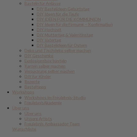
Basteln für Anlässe
DIY Bastelideen Geburtstag
DIY Ideen für die Taufe
DIY IDEEN FÜR DIE KOMMUNION
DIY Ideen für die Firmung – Konfirmation
DIY Hochzeit
DIY Muttertag & Valentinstag
DIY Vatertag
DIY Bastelideen für Ostern
Deko und Tischdeko selber machen
DIY Geschenke
Explosionsbox basteln
Karten selber machen
Verpackung selber machen
DIY für Kinder
Rezepte
Basteltipps
Workshops
Workshops im Freulebnis-Studio
FreulebnisAkademie
Über uns
Über uns
Unsere Artists
Freulebnis Ambassador-Team
Wunschliste