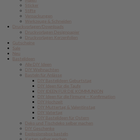
Sticker
Stifte
Verpackungen
Werkzeuge & Schneiden
Druckvorlagen/Downloads
Druckvorlagen Designpapier
Druckvorlagen Kerzenfolien
Gutscheine
Sale
Neu
Bastelideen
Alle DIY Ideen
DIY Weihnachten
Basteln für Anlässe
DIY Bastelideen Geburtstag
DIY Ideen für die Taufe
DIY IDEEN FÜR DIE KOMMUNION
DIY Ideen für die Firmung – Konfirmation
DIY Hochzeit
DIY Muttertag & Valentinstag
DIY Vatertag
DIY Bastelideen für Ostern
Deko und Tischdeko selber machen
DIY Geschenke
Explosionsbox basteln
Karten selber machen