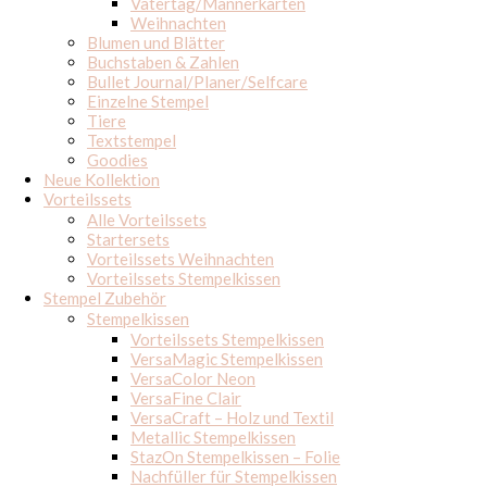
Vatertag/Männerkarten
Weihnachten
Blumen und Blätter
Buchstaben & Zahlen
Bullet Journal/Planer/Selfcare
Einzelne Stempel
Tiere
Textstempel
Goodies
Neue Kollektion
Vorteilssets
Alle Vorteilssets
Startersets
Vorteilssets Weihnachten
Vorteilssets Stempelkissen
Stempel Zubehör
Stempelkissen
Vorteilssets Stempelkissen
VersaMagic Stempelkissen
VersaColor Neon
VersaFine Clair
VersaCraft – Holz und Textil
Metallic Stempelkissen
StazOn Stempelkissen – Folie
Nachfüller für Stempelkissen