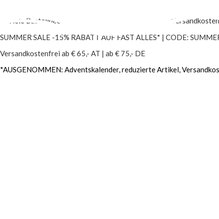
Zum Inhalt springen
✓
Viele Bastelideen und kostenlose Anleitungen
✓
Versandkostenf
SUMMER SALE -15% RABATT AUF FAST ALLES* | CODE: SUMME
Versandkostenfrei ab € 65,- AT | ab € 75,- DE
*AUSGENOMMEN: Adventskalender,
reduzierte Artikel, Versandko