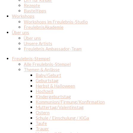
DIY für Kinder
Rezepte
Basteltipps
Workshops
Workshops im Freulebnis-Studio
FreulebnisAkademie
Über uns
Über uns
Unsere Artists
Freulebnis Ambassador-Team
Freulebnis-Stempel
Alle Freulebnis-Stempel
Themen & Anlässe
Baby/Geburt
Geburtstag
Herbst & Halloween
Hochzeit
Kindergeburtstag
Kommunion/Firmung/Konfirmation
Muttertag/Valentinstag
Ostern
Schule / Einschulung / KiGa
Taufe
Trauer