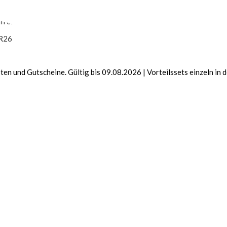
rei ab € 65,- AT | ab € 75,- DE
✓
Gratis Geschenk
R26
sten und Gutscheine. Gültig bis 09.08.2026 |
Vorteilssets einzeln in