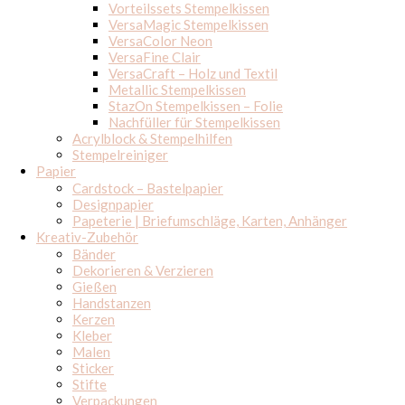
Vorteilssets Stempelkissen
VersaMagic Stempelkissen
VersaColor Neon
VersaFine Clair
VersaCraft – Holz und Textil
Metallic Stempelkissen
StazOn Stempelkissen – Folie
Nachfüller für Stempelkissen
Acrylblock & Stempelhilfen
Stempelreiniger
Papier
Cardstock – Bastelpapier
Designpapier
Papeterie | Briefumschläge, Karten, Anhänger
Kreativ-Zubehör
Bänder
Dekorieren & Verzieren
Gießen
Handstanzen
Kerzen
Kleber
Malen
Sticker
Stifte
Verpackungen