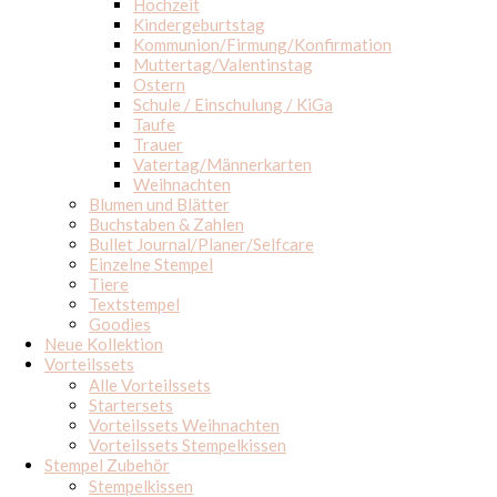
Hochzeit
Kindergeburtstag
Kommunion/Firmung/Konfirmation
Muttertag/Valentinstag
Ostern
Schule / Einschulung / KiGa
Taufe
Trauer
Vatertag/Männerkarten
Weihnachten
Blumen und Blätter
Buchstaben & Zahlen
Bullet Journal/Planer/Selfcare
Einzelne Stempel
Tiere
Textstempel
Goodies
Neue Kollektion
Vorteilssets
Alle Vorteilssets
Startersets
Vorteilssets Weihnachten
Vorteilssets Stempelkissen
Stempel Zubehör
Stempelkissen