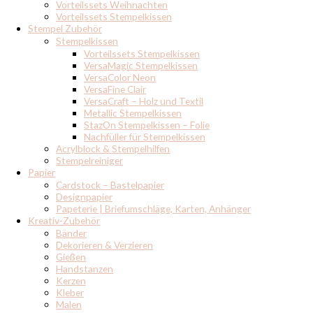
Vorteilssets Weihnachten
Vorteilssets Stempelkissen
Stempel Zubehör
Stempelkissen
Vorteilssets Stempelkissen
VersaMagic Stempelkissen
VersaColor Neon
VersaFine Clair
VersaCraft – Holz und Textil
Metallic Stempelkissen
StazOn Stempelkissen – Folie
Nachfüller für Stempelkissen
Acrylblock & Stempelhilfen
Stempelreiniger
Papier
Cardstock – Bastelpapier
Designpapier
Papeterie | Briefumschläge, Karten, Anhänger
Kreativ-Zubehör
Bänder
Dekorieren & Verzieren
Gießen
Handstanzen
Kerzen
Kleber
Malen