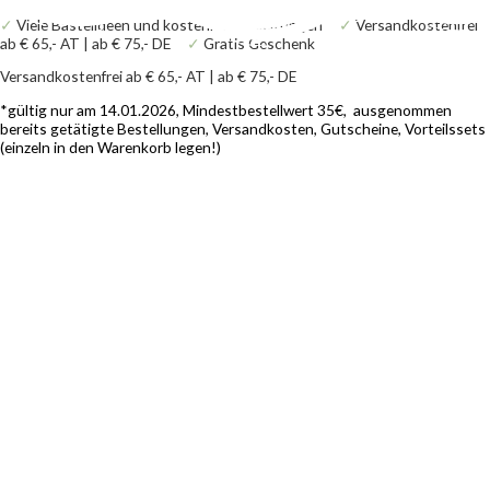
Zum
Products
Products
Motivstanzer
✓
Viele Bastelideen und kostenlose Anleitungen
✓
Versandkostenfrei
Inhalt
search
search
Kleeblatt
ab € 65,- AT | ab € 75,- DE
✓
Gratis Geschenk
springen
Mini
Menge
Versandkostenfrei ab € 65,- AT | ab € 75,- DE
*gültig nur am 14.01.2026, Mindestbestellwert 35€, ausgenommen
bereits getätigte Bestellungen, Versandkosten, Gutscheine, Vorteilssets
(einzeln in den Warenkorb legen!)