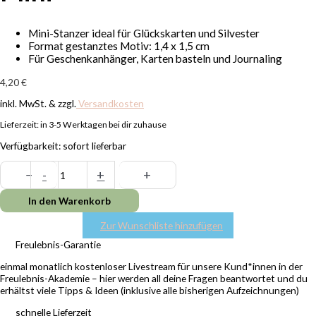
Mini-Stanzer ideal für Glückskarten und Silvester
Format gestanztes Motiv: 1,4 x 1,5 cm
Für Geschenkanhänger, Karten basteln und Journaling
4,20
€
inkl. MwSt. & zzgl.
Versandkosten
Lieferzeit:
in 3-5 Werktagen bei dir zuhause
Verfügbarkeit:
sofort lieferbar
−
-
+
+
In den Warenkorb
Zur Wunschliste hinzufügen
Freulebnis-Garantie
einmal monatlich kostenloser Livestream für unsere Kund*innen in der
Freulebnis-Akademie – hier werden all deine Fragen beantwortet und du
erhältst viele Tipps & Ideen (inklusive alle bisherigen Aufzeichnungen)
schnelle Lieferzeit