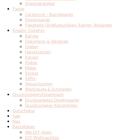
Stempelreiniger
Papier
Cardstock – Bastelpapier
Designpapier
Papeterie | Briefumschläge, Karten, Anhänger
Kreativ-Zubehör
Bänder
Dekorieren & Verzieren
Gießen
Handstanzen
Kerzen
Kleber
Malen
Sticker
Stifte
Verpackungen
Werkzeuge & Schneiden
Druckvorlagen/Downloads
Druckvorlagen Designpapier
Druckvorlagen Kerzenfolien
Gutscheine
Sale
Neu
Bastelideen
Alle DIY Ideen
DIY Weihnachten