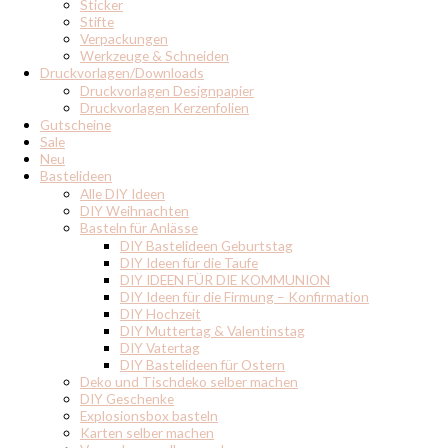
Sticker
Stifte
Verpackungen
Werkzeuge & Schneiden
Druckvorlagen/Downloads
Druckvorlagen Designpapier
Druckvorlagen Kerzenfolien
Gutscheine
Sale
Neu
Bastelideen
Alle DIY Ideen
DIY Weihnachten
Basteln für Anlässe
DIY Bastelideen Geburtstag
DIY Ideen für die Taufe
DIY IDEEN FÜR DIE KOMMUNION
DIY Ideen für die Firmung – Konfirmation
DIY Hochzeit
DIY Muttertag & Valentinstag
DIY Vatertag
DIY Bastelideen für Ostern
Deko und Tischdeko selber machen
DIY Geschenke
Explosionsbox basteln
Karten selber machen