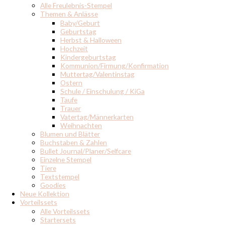
Alle Freulebnis-Stempel
Themen & Anlässe
Baby/Geburt
Geburtstag
Herbst & Halloween
Hochzeit
Kindergeburtstag
Kommunion/Firmung/Konfirmation
Muttertag/Valentinstag
Ostern
Schule / Einschulung / KiGa
Taufe
Trauer
Vatertag/Männerkarten
Weihnachten
Blumen und Blätter
Buchstaben & Zahlen
Bullet Journal/Planer/Selfcare
Einzelne Stempel
Tiere
Textstempel
Goodies
Neue Kollektion
Vorteilssets
Alle Vorteilssets
Startersets