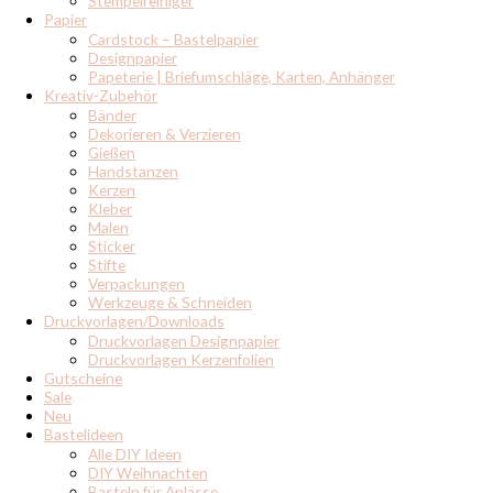
Stempelreiniger
Papier
Cardstock – Bastelpapier
Designpapier
Papeterie | Briefumschläge, Karten, Anhänger
Kreativ-Zubehör
Bänder
Dekorieren & Verzieren
Gießen
Handstanzen
Kerzen
Kleber
Malen
Sticker
Stifte
Verpackungen
Werkzeuge & Schneiden
Druckvorlagen/Downloads
Druckvorlagen Designpapier
Druckvorlagen Kerzenfolien
Gutscheine
Sale
Neu
Bastelideen
Alle DIY Ideen
DIY Weihnachten
Basteln für Anlässe