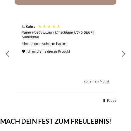
N. Kahrs
A
Paper Poetry Luxury Umschläge C6- 5 Stück |
D
Salbeigrün
Eine super schöne Farbe!
Ich empfehle dieses Produkt
vor einem Monat
Pause
MACH DEIN FEST ZUM FREULEBNIS!