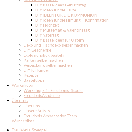
DIY Bastelideen Geburtstag
DIY Ideen für die Taufe
DIY IDEEN FÜR DIE KOMMUNION
DIY Ideen für die Firmung – Konfirmation
DIY Hochzeit
DIY Muttertag & Valentinstag
DIY Vatertag
DIY Bastelideen für Ostern
Deko und Tischdeko selber machen
DIY Geschenke
Explosionsbox basteln
Karten selber machen
Verpackung selber machen
DIY für Kinder
Rezepte
Basteltipps
Workshops
Workshops im Freulebnis-Studio
FreulebnisAkademie
Über uns
Über uns
Unsere Artists
Freulebnis Ambassador-Team
Wunschliste
Freulebnis-Stempel