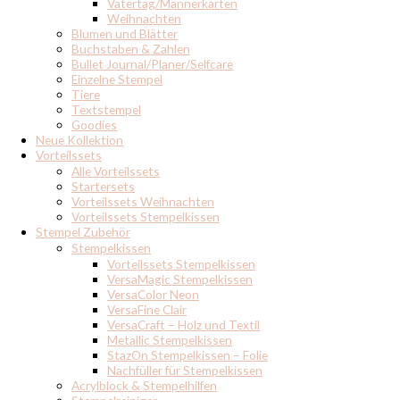
Vatertag/Männerkarten
Weihnachten
Blumen und Blätter
Buchstaben & Zahlen
Bullet Journal/Planer/Selfcare
Einzelne Stempel
Tiere
Textstempel
Goodies
Neue Kollektion
Vorteilssets
Alle Vorteilssets
Startersets
Vorteilssets Weihnachten
Vorteilssets Stempelkissen
Stempel Zubehör
Stempelkissen
Vorteilssets Stempelkissen
VersaMagic Stempelkissen
VersaColor Neon
VersaFine Clair
VersaCraft – Holz und Textil
Metallic Stempelkissen
StazOn Stempelkissen – Folie
Nachfüller für Stempelkissen
Acrylblock & Stempelhilfen