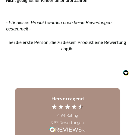
Nicht geeignet für Kinder unter drei Jahren
New content loaded
- Für dieses Produkt wurden noch keine Bewertungen
gesammelt -
Sei die erste Person, die zu diesem Produkt eine Bewertung
abgibt
Hervorragend
4,94
Rating
997
Bewertungen