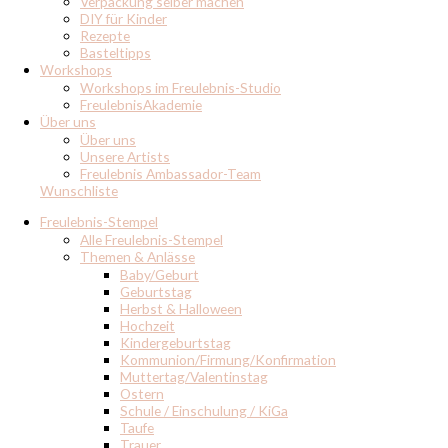
Verpackung selber machen
DIY für Kinder
Rezepte
Basteltipps
Workshops
Workshops im Freulebnis-Studio
FreulebnisAkademie
Über uns
Über uns
Unsere Artists
Freulebnis Ambassador-Team
Wunschliste
Freulebnis-Stempel
Alle Freulebnis-Stempel
Themen & Anlässe
Baby/Geburt
Geburtstag
Herbst & Halloween
Hochzeit
Kindergeburtstag
Kommunion/Firmung/Konfirmation
Muttertag/Valentinstag
Ostern
Schule / Einschulung / KiGa
Taufe
Trauer