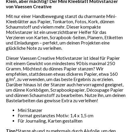
Klein, aber mächtig! Der Mini Kleeblatt Motivstanzer
von Vaessen Creative
Mit nur einer Handbewegung stanzt du charmante Mini-
Kleeblätter aus Papier, Tonkarton, Fotos, Kork, dünnen
Schaumstoff und vielem mehr. Dieser kompakte
Motivstanzer ist ein unverzichtbarer Helfer für das
Verzieren von Karten, Scrapbook-Seiten, Planern, Etiketten
und Einladungen – perfekt, um deinen Projekten eine
glückliche Note zu verleihen.
Dieser Vaessen Creative Motivstanzer ist ideal für Papier
mit einem Gewicht von mindestens 90 bis maximal 250
Gramm. Möchtest du dünnes Papier stanzen? Wir
empfehlen, stattdessen etwas dickeres Papier, etwa 160
g/m², zu verwenden, um das beste Ergebnis zu erzielen.
Darüber hinaus ist der Stanzer auch hervorragend geeignet,
um dünne Korkbögen, Scrapbookpapier, Découpage Papier
und dünnen Schaumstoff zu bearbeiten. Nutze ihn, um deinen
Bastelarbeiten das gewisse Extra zu verleihen!
Mini Stanzer
Format gestanztes Motiv: 1,4 x 1,5 cm
Für Journaling, Karten gestallten
Tipp!
Stanze ab und zu mehrmals durch Alufolie, um den