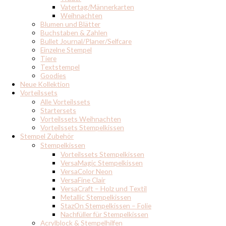
Vatertag/Männerkarten
Weihnachten
Blumen und Blätter
Buchstaben & Zahlen
Bullet Journal/Planer/Selfcare
Einzelne Stempel
Tiere
Textstempel
Goodies
Neue Kollektion
Vorteilssets
Alle Vorteilssets
Startersets
Vorteilssets Weihnachten
Vorteilssets Stempelkissen
Stempel Zubehör
Stempelkissen
Vorteilssets Stempelkissen
VersaMagic Stempelkissen
VersaColor Neon
VersaFine Clair
VersaCraft – Holz und Textil
Metallic Stempelkissen
StazOn Stempelkissen – Folie
Nachfüller für Stempelkissen
Acrylblock & Stempelhilfen