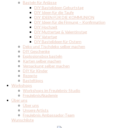
Basteln für Anlässe
DIY Bastelideen Geburtstag
DIY Ideen für die Taufe
DIY IDEEN FÜR DIE KOMMUNION
DIY Ideen für die Firmung – Konfirmation
DIY Hochzeit
DIY Muttertag & Valentinstag
DIY Vatertag
DIY Bastelideen für Ostern
Deko und Tischdeko selber machen
DIY Geschenke
Explosionsbox basteln
Karten selber machen
Verpackung selber machen
DIY für Kinder
Rezepte
Basteltipps
Workshops
Workshops im Freulebnis-Studio
FreulebnisAkademie
Über uns
Über uns
Unsere Artists
Freulebnis Ambassador-Team
Wunschliste