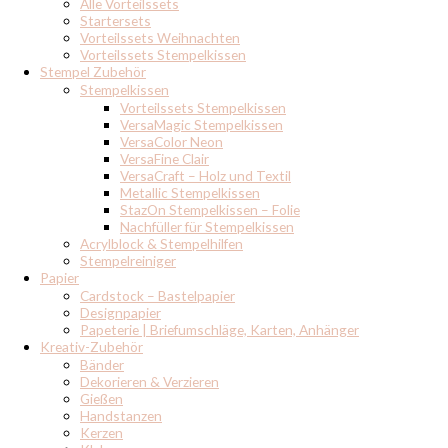
Alle Vorteilssets
Startersets
Vorteilssets Weihnachten
Vorteilssets Stempelkissen
Stempel Zubehör
Stempelkissen
Vorteilssets Stempelkissen
VersaMagic Stempelkissen
VersaColor Neon
VersaFine Clair
VersaCraft – Holz und Textil
Metallic Stempelkissen
StazOn Stempelkissen – Folie
Nachfüller für Stempelkissen
Acrylblock & Stempelhilfen
Stempelreiniger
Papier
Cardstock – Bastelpapier
Designpapier
Papeterie | Briefumschläge, Karten, Anhänger
Kreativ-Zubehör
Bänder
Dekorieren & Verzieren
Gießen
Handstanzen
Kerzen