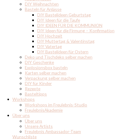
DIY Weihnachten
Basteln für Anlässe
DIY Bastelideen Geburtstag
DIY Ideen für die Taufe
DIY IDEEN FÜR DIE KOMMUNION
DIY Ideen für die Firmung – Konfirmation
DIY Hochzeit
DIY Muttertag & Valentinstag
DIY Vatertag
DIY Bastelideen für Ostern
Deko und Tischdeko selber machen
DIY Geschenke
Explosionsbox basteln
Karten selber machen
Verpackung selber machen
DIY für Kinder
Rezepte
Basteltipps
Workshops
Workshops im Freulebnis-Studio
FreulebnisAkademie
Über uns
Über uns
Unsere Artists
Freulebnis Ambassador-Team
Wunschliste