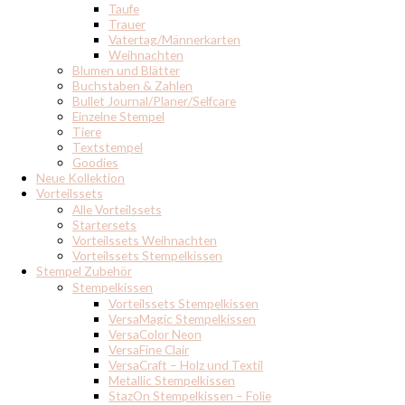
Taufe
Trauer
Vatertag/Männerkarten
Weihnachten
Blumen und Blätter
Buchstaben & Zahlen
Bullet Journal/Planer/Selfcare
Einzelne Stempel
Tiere
Textstempel
Goodies
Neue Kollektion
Vorteilssets
Alle Vorteilssets
Startersets
Vorteilssets Weihnachten
Vorteilssets Stempelkissen
Stempel Zubehör
Stempelkissen
Vorteilssets Stempelkissen
VersaMagic Stempelkissen
VersaColor Neon
VersaFine Clair
VersaCraft – Holz und Textil
Metallic Stempelkissen
StazOn Stempelkissen – Folie