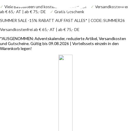
Zum
Products
Products
Stempelset
✓
Viele Bastelideen und kostenlose Anleitungen
✓
Versandkostenfrei
Inhalt
search
search
Glaube
ab € 65,- AT | ab € 75,- DE
✓
Gratis Geschenk
springen
und
Feier
SUMMER SALE -15% RABATT AUF FAST ALLES* | CODE: SUMMER26
Menge
Versandkostenfrei ab € 65,- AT | ab € 75,- DE
*AUSGENOMMEN: Adventskalender,
reduzierte Artikel, Versandkosten
und Gutscheine. Gültig bis 09.08.2026 |
Vorteilssets einzeln in den
Warenkorb legen!