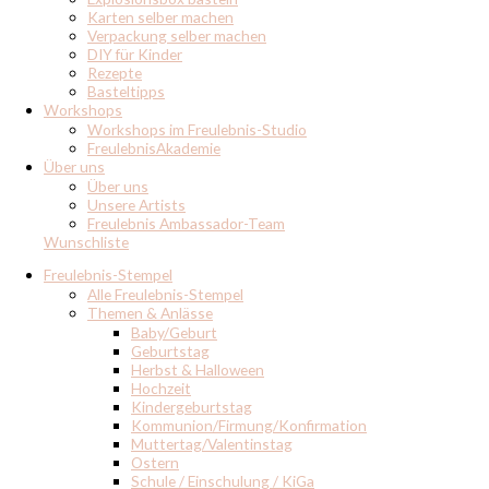
Karten selber machen
Verpackung selber machen
DIY für Kinder
Rezepte
Basteltipps
Workshops
Workshops im Freulebnis-Studio
FreulebnisAkademie
Über uns
Über uns
Unsere Artists
Freulebnis Ambassador-Team
Wunschliste
Freulebnis-Stempel
Alle Freulebnis-Stempel
Themen & Anlässe
Baby/Geburt
Geburtstag
Herbst & Halloween
Hochzeit
Kindergeburtstag
Kommunion/Firmung/Konfirmation
Muttertag/Valentinstag
Ostern
Schule / Einschulung / KiGa