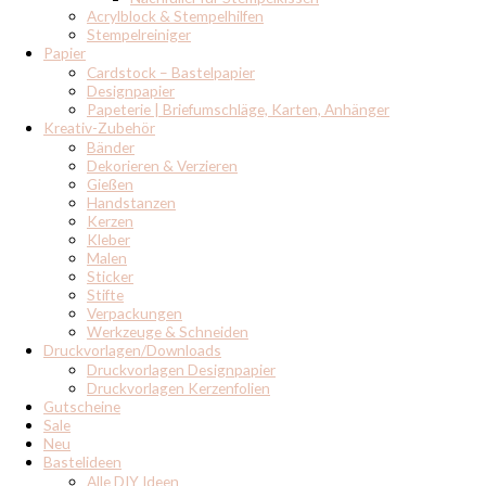
Acrylblock & Stempelhilfen
Stempelreiniger
Papier
Cardstock – Bastelpapier
Designpapier
Papeterie | Briefumschläge, Karten, Anhänger
Kreativ-Zubehör
Bänder
Dekorieren & Verzieren
Gießen
Handstanzen
Kerzen
Kleber
Malen
Sticker
Stifte
Verpackungen
Werkzeuge & Schneiden
Druckvorlagen/Downloads
Druckvorlagen Designpapier
Druckvorlagen Kerzenfolien
Gutscheine
Sale
Neu
Bastelideen
Alle DIY Ideen