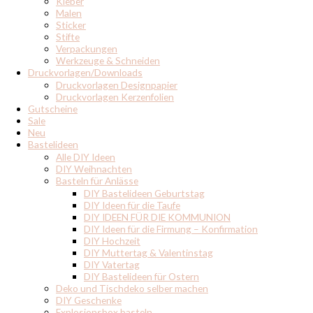
Kleber
Malen
Sticker
Stifte
Verpackungen
Werkzeuge & Schneiden
Druckvorlagen/Downloads
Druckvorlagen Designpapier
Druckvorlagen Kerzenfolien
Gutscheine
Sale
Neu
Bastelideen
Alle DIY Ideen
DIY Weihnachten
Basteln für Anlässe
DIY Bastelideen Geburtstag
DIY Ideen für die Taufe
DIY IDEEN FÜR DIE KOMMUNION
DIY Ideen für die Firmung – Konfirmation
DIY Hochzeit
DIY Muttertag & Valentinstag
DIY Vatertag
DIY Bastelideen für Ostern
Deko und Tischdeko selber machen
DIY Geschenke
Explosionsbox basteln