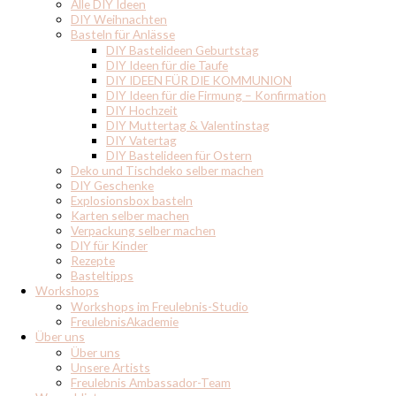
Alle DIY Ideen
DIY Weihnachten
Basteln für Anlässe
DIY Bastelideen Geburtstag
DIY Ideen für die Taufe
DIY IDEEN FÜR DIE KOMMUNION
DIY Ideen für die Firmung – Konfirmation
DIY Hochzeit
DIY Muttertag & Valentinstag
DIY Vatertag
DIY Bastelideen für Ostern
Deko und Tischdeko selber machen
DIY Geschenke
Explosionsbox basteln
Karten selber machen
Verpackung selber machen
DIY für Kinder
Rezepte
Basteltipps
Workshops
Workshops im Freulebnis-Studio
FreulebnisAkademie
Über uns
Über uns
Unsere Artists
Freulebnis Ambassador-Team