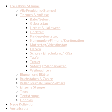
Freulebnis-Stempel
Alle Freulebnis-Stempel
Themen & Anlässe
Baby/Geburt
Geburtstag
Herbst & Halloween
Hochzeit
Kindergeburtstag
Kommunion/Firmung/Konfirmation
Muttertag/Valentinstag
Ostern
Schule / Einschulung / KiGa
Taufe
Trauer
Vatertag/Männerkarten
Weihnachten
Blumen und Blätter
Buchstaben & Zahlen
Bullet Journal/Planer/Selfcare
Einzelne Stempel
Tiere
Textstempel
Goodies
Neue Kollektion
Vorteilssets