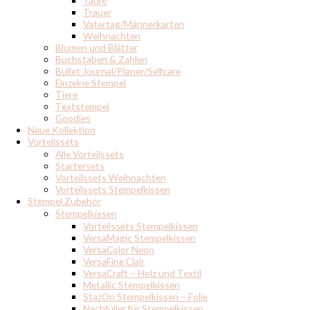
Taufe
Trauer
Vatertag/Männerkarten
Weihnachten
Blumen und Blätter
Buchstaben & Zahlen
Bullet Journal/Planer/Selfcare
Einzelne Stempel
Tiere
Textstempel
Goodies
Neue Kollektion
Vorteilssets
Alle Vorteilssets
Startersets
Vorteilssets Weihnachten
Vorteilssets Stempelkissen
Stempel Zubehör
Stempelkissen
Vorteilssets Stempelkissen
VersaMagic Stempelkissen
VersaColor Neon
VersaFine Clair
VersaCraft – Holz und Textil
Metallic Stempelkissen
StazOn Stempelkissen – Folie
Nachfüller für Stempelkissen