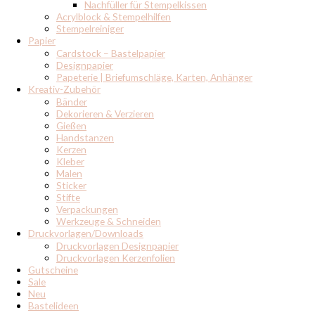
Nachfüller für Stempelkissen
Acrylblock & Stempelhilfen
Stempelreiniger
Papier
Cardstock – Bastelpapier
Designpapier
Papeterie | Briefumschläge, Karten, Anhänger
Kreativ-Zubehör
Bänder
Dekorieren & Verzieren
Gießen
Handstanzen
Kerzen
Kleber
Malen
Sticker
Stifte
Verpackungen
Werkzeuge & Schneiden
Druckvorlagen/Downloads
Druckvorlagen Designpapier
Druckvorlagen Kerzenfolien
Gutscheine
Sale
Neu
Bastelideen