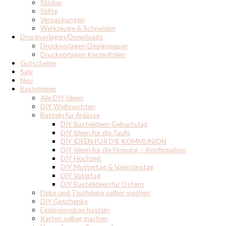
Sticker
Stifte
Verpackungen
Werkzeuge & Schneiden
Druckvorlagen/Downloads
Druckvorlagen Designpapier
Druckvorlagen Kerzenfolien
Gutscheine
Sale
Neu
Bastelideen
Alle DIY Ideen
DIY Weihnachten
Basteln für Anlässe
DIY Bastelideen Geburtstag
DIY Ideen für die Taufe
DIY IDEEN FÜR DIE KOMMUNION
DIY Ideen für die Firmung – Konfirmation
DIY Hochzeit
DIY Muttertag & Valentinstag
DIY Vatertag
DIY Bastelideen für Ostern
Deko und Tischdeko selber machen
DIY Geschenke
Explosionsbox basteln
Karten selber machen