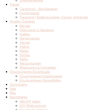
Stempelreiniger
Papier
Cardstock – Bastelpapier
Designpapier
Papeterie | Briefumschläge, Karten, Anhänger
Kreativ-Zubehör
Bänder
Dekorieren & Verzieren
Gießen
Handstanzen
Kerzen
Kleber
Malen
Sticker
Stifte
Verpackungen
Werkzeuge & Schneiden
Druckvorlagen/Downloads
Druckvorlagen Designpapier
Druckvorlagen Kerzenfolien
Gutscheine
Sale
Neu
Bastelideen
Alle DIY Ideen
DIY Weihnachten
Basteln für Anlässe