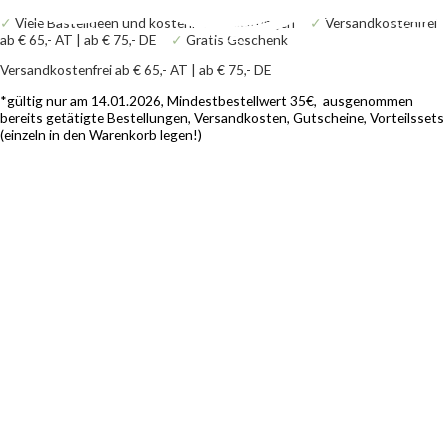
Zum
Products
Products
Stempelset
✓
Viele Bastelideen und kostenlose Anleitungen
✓
Versandkostenfrei
Inhalt
search
search
Wald
ab € 65,- AT | ab € 75,- DE
✓
Gratis Geschenk
springen
Menge
Versandkostenfrei ab € 65,- AT | ab € 75,- DE
*gültig nur am 14.01.2026, Mindestbestellwert 35€, ausgenommen
bereits getätigte Bestellungen, Versandkosten, Gutscheine, Vorteilssets
(einzeln in den Warenkorb legen!)