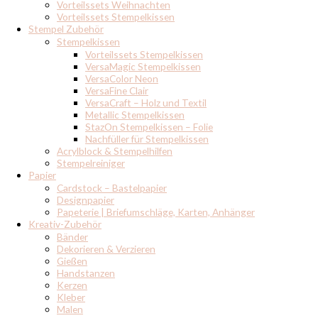
Vorteilssets Weihnachten
Vorteilssets Stempelkissen
Stempel Zubehör
Stempelkissen
Vorteilssets Stempelkissen
VersaMagic Stempelkissen
VersaColor Neon
VersaFine Clair
VersaCraft – Holz und Textil
Metallic Stempelkissen
StazOn Stempelkissen – Folie
Nachfüller für Stempelkissen
Acrylblock & Stempelhilfen
Stempelreiniger
Papier
Cardstock – Bastelpapier
Designpapier
Papeterie | Briefumschläge, Karten, Anhänger
Kreativ-Zubehör
Bänder
Dekorieren & Verzieren
Gießen
Handstanzen
Kerzen
Kleber
Malen