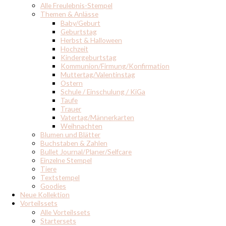
Alle Freulebnis-Stempel
Themen & Anlässe
Baby/Geburt
Geburtstag
Herbst & Halloween
Hochzeit
Kindergeburtstag
Kommunion/Firmung/Konfirmation
Muttertag/Valentinstag
Ostern
Schule / Einschulung / KiGa
Taufe
Trauer
Vatertag/Männerkarten
Weihnachten
Blumen und Blätter
Buchstaben & Zahlen
Bullet Journal/Planer/Selfcare
Einzelne Stempel
Tiere
Textstempel
Goodies
Neue Kollektion
Vorteilssets
Alle Vorteilssets
Startersets