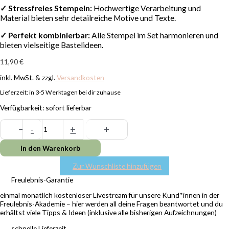
✓
Stressfreies Stempeln:
Hochwertige Verarbeitung und
Material bieten sehr detailreiche Motive und Texte.
✓ Perfekt kombinierbar:
Alle Stempel im Set harmonieren und
bieten vielseitige Bastelideen.
11,90
€
inkl. MwSt. & zzgl.
Versandkosten
Lieferzeit:
in 3-5 Werktagen bei dir zuhause
Verfügbarkeit:
sofort lieferbar
−
-
+
+
In den Warenkorb
Zur Wunschliste hinzufügen
Freulebnis-Garantie
einmal monatlich kostenloser Livestream für unsere Kund*innen in der
Freulebnis-Akademie – hier werden all deine Fragen beantwortet und du
erhältst viele Tipps & Ideen (inklusive alle bisherigen Aufzeichnungen)
schnelle Lieferzeit