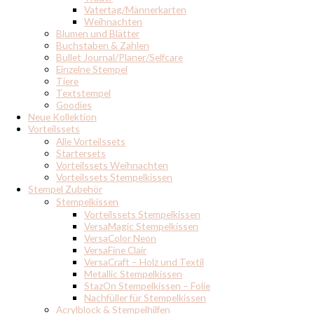
Vatertag/Männerkarten
Weihnachten
Blumen und Blätter
Buchstaben & Zahlen
Bullet Journal/Planer/Selfcare
Einzelne Stempel
Tiere
Textstempel
Goodies
Neue Kollektion
Vorteilssets
Alle Vorteilssets
Startersets
Vorteilssets Weihnachten
Vorteilssets Stempelkissen
Stempel Zubehör
Stempelkissen
Vorteilssets Stempelkissen
VersaMagic Stempelkissen
VersaColor Neon
VersaFine Clair
VersaCraft – Holz und Textil
Metallic Stempelkissen
StazOn Stempelkissen – Folie
Nachfüller für Stempelkissen
Acrylblock & Stempelhilfen