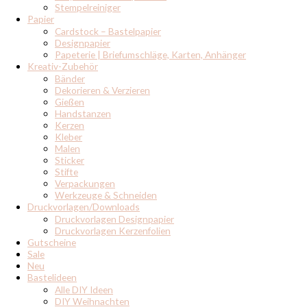
Stempelreiniger
Papier
Cardstock – Bastelpapier
Designpapier
Papeterie | Briefumschläge, Karten, Anhänger
Kreativ-Zubehör
Bänder
Dekorieren & Verzieren
Gießen
Handstanzen
Kerzen
Kleber
Malen
Sticker
Stifte
Verpackungen
Werkzeuge & Schneiden
Druckvorlagen/Downloads
Druckvorlagen Designpapier
Druckvorlagen Kerzenfolien
Gutscheine
Sale
Neu
Bastelideen
Alle DIY Ideen
DIY Weihnachten