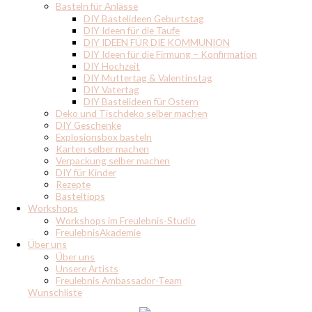
Basteln für Anlässe
DIY Bastelideen Geburtstag
DIY Ideen für die Taufe
DIY IDEEN FÜR DIE KOMMUNION
DIY Ideen für die Firmung – Konfirmation
DIY Hochzeit
DIY Muttertag & Valentinstag
DIY Vatertag
DIY Bastelideen für Ostern
Deko und Tischdeko selber machen
DIY Geschenke
Explosionsbox basteln
Karten selber machen
Verpackung selber machen
DIY für Kinder
Rezepte
Basteltipps
Workshops
Workshops im Freulebnis-Studio
FreulebnisAkademie
Über uns
Über uns
Unsere Artists
Freulebnis Ambassador-Team
Wunschliste