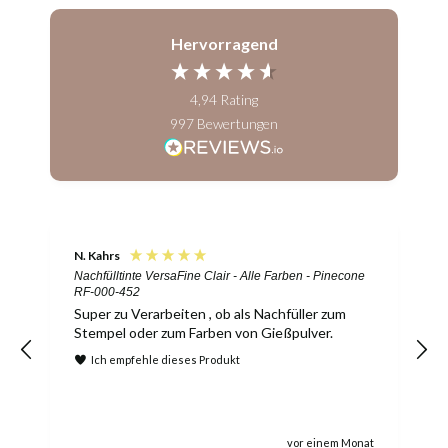
Hervorragend
4,94
Rating
997
Bewertungen
N. Kahrs
A
Nachfülltinte VersaFine Clair - Alle Farben - Pinecone
D
RF-000-452
Super zu Verarbeiten , ob als Nachfüller zum
Stempel oder zum Farben von Gießpulver.
Ich empfehle dieses Produkt
vor einem Monat