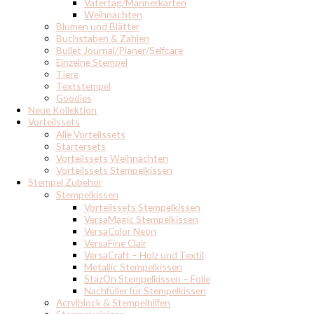
Vatertag/Männerkarten
Weihnachten
Blumen und Blätter
Buchstaben & Zahlen
Bullet Journal/Planer/Selfcare
Einzelne Stempel
Tiere
Textstempel
Goodies
Neue Kollektion
Vorteilssets
Alle Vorteilssets
Startersets
Vorteilssets Weihnachten
Vorteilssets Stempelkissen
Stempel Zubehör
Stempelkissen
Vorteilssets Stempelkissen
VersaMagic Stempelkissen
VersaColor Neon
VersaFine Clair
VersaCraft – Holz und Textil
Metallic Stempelkissen
StazOn Stempelkissen – Folie
Nachfüller für Stempelkissen
Acrylblock & Stempelhilfen