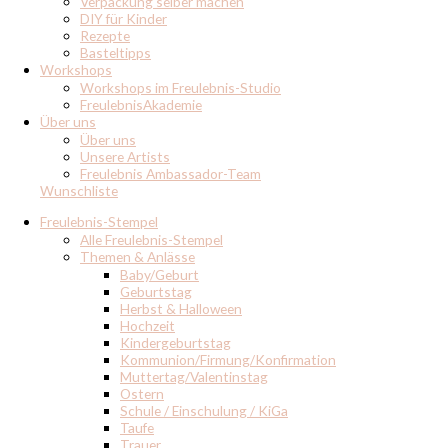
Verpackung selber machen
DIY für Kinder
Rezepte
Basteltipps
Workshops
Workshops im Freulebnis-Studio
FreulebnisAkademie
Über uns
Über uns
Unsere Artists
Freulebnis Ambassador-Team
Wunschliste
Freulebnis-Stempel
Alle Freulebnis-Stempel
Themen & Anlässe
Baby/Geburt
Geburtstag
Herbst & Halloween
Hochzeit
Kindergeburtstag
Kommunion/Firmung/Konfirmation
Muttertag/Valentinstag
Ostern
Schule / Einschulung / KiGa
Taufe
Trauer