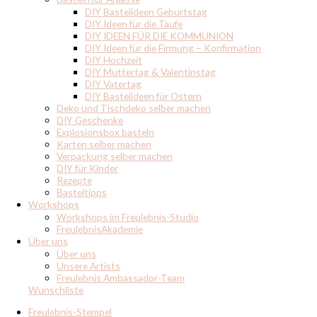
DIY Bastelideen Geburtstag
DIY Ideen für die Taufe
DIY IDEEN FÜR DIE KOMMUNION
DIY Ideen für die Firmung – Konfirmation
DIY Hochzeit
DIY Muttertag & Valentinstag
DIY Vatertag
DIY Bastelideen für Ostern
Deko und Tischdeko selber machen
DIY Geschenke
Explosionsbox basteln
Karten selber machen
Verpackung selber machen
DIY für Kinder
Rezepte
Basteltipps
Workshops
Workshops im Freulebnis-Studio
FreulebnisAkademie
Über uns
Über uns
Unsere Artists
Freulebnis Ambassador-Team
Wunschliste
Freulebnis-Stempel