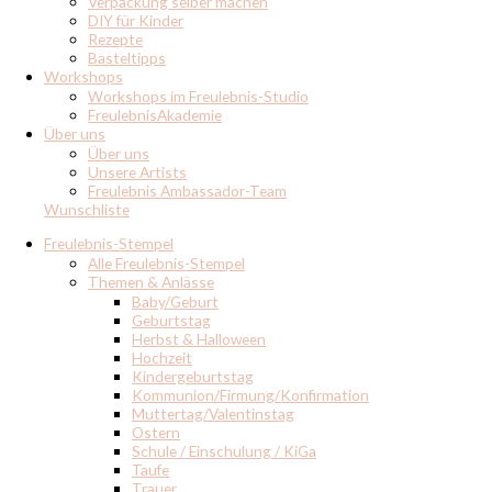
Verpackung selber machen
DIY für Kinder
Rezepte
Basteltipps
Workshops
Workshops im Freulebnis-Studio
FreulebnisAkademie
Über uns
Über uns
Unsere Artists
Freulebnis Ambassador-Team
Wunschliste
Freulebnis-Stempel
Alle Freulebnis-Stempel
Themen & Anlässe
Baby/Geburt
Geburtstag
Herbst & Halloween
Hochzeit
Kindergeburtstag
Kommunion/Firmung/Konfirmation
Muttertag/Valentinstag
Ostern
Schule / Einschulung / KiGa
Taufe
Trauer