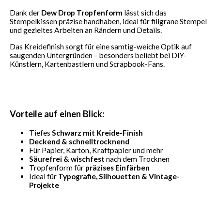
Dank der
Dew Drop Tropfenform
lässt sich das
Stempelkissen präzise handhaben, ideal für filigrane Stempel
und gezieltes Arbeiten an Rändern und Details.
Das Kreidefinish sorgt für eine samtig-weiche Optik auf
saugenden Untergründen – besonders beliebt bei DIY-
Künstlern, Kartenbastlern und Scrapbook-Fans.
Vorteile auf einen Blick:
Tiefes
Schwarz mit Kreide-Finish
Deckend & schnelltrocknend
Für Papier, Karton, Kraftpapier und mehr
Säurefrei & wischfest
nach dem Trocknen
Tropfenform für
präzises Einfärben
Ideal für
Typografie, Silhouetten & Vintage-
Projekte