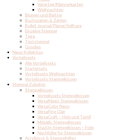
Vatertag/Männerkarten
Weihnachten
Blumen und Blätter
Buchstaben & Zahlen
Bullet Journal/Planer/Selfcare
Einzelne Stempel
Tiere
Textstempel
Goodies
Neue Kollektion
Vorteilssets
Alle Vorteilssets
Startersets
Vorteilssets Weihnachten
Vorteilssets Stempelkissen
Stempel Zubehör
Stempelkissen
Vorteilssets Stempelkissen
VersaMagic Stempelkissen
VersaColor Neon
VersaFine Clair
VersaCraft – Holz und Textil
Metallic Stempelkissen
StazOn Stempelkissen – Folie
Nachfüller für Stempelkissen
Acrylblock & Stempelhilfen