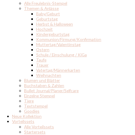
Alle Freulebnis-Stempel
Themen & Anlässe
Baby/Geburt
Geburtstag
Herbst & Halloween
Hochzeit
Kindergeburtstag
Kommunion/Firmung/Konfirmation
Muttertag/Valentinstag
Ostern
Schule / Einschulung / KiGa
Taufe
Trauer
Vatertag/Männerkarten
Weihnachten
Blumen und Blätter
Buchstaben & Zahlen
Bullet Journal/Planer/Selfcare
Einzelne Stempel
Tiere
Textstempel
Goodies
Neue Kollektion
Vorteilssets
Alle Vorteilssets
Startersets