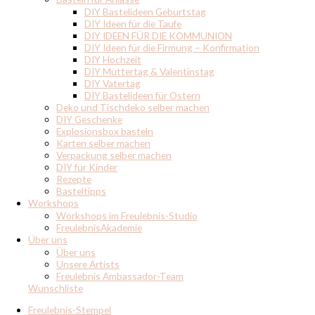
DIY Bastelideen Geburtstag
DIY Ideen für die Taufe
DIY IDEEN FÜR DIE KOMMUNION
DIY Ideen für die Firmung – Konfirmation
DIY Hochzeit
DIY Muttertag & Valentinstag
DIY Vatertag
DIY Bastelideen für Ostern
Deko und Tischdeko selber machen
DIY Geschenke
Explosionsbox basteln
Karten selber machen
Verpackung selber machen
DIY für Kinder
Rezepte
Basteltipps
Workshops
Workshops im Freulebnis-Studio
FreulebnisAkademie
Über uns
Über uns
Unsere Artists
Freulebnis Ambassador-Team
Wunschliste
Freulebnis-Stempel