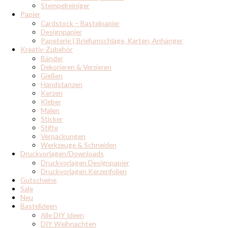
Stempelreiniger
Papier
Cardstock – Bastelpapier
Designpapier
Papeterie | Briefumschläge, Karten, Anhänger
Kreativ-Zubehör
Bänder
Dekorieren & Verzieren
Gießen
Handstanzen
Kerzen
Kleber
Malen
Sticker
Stifte
Verpackungen
Werkzeuge & Schneiden
Druckvorlagen/Downloads
Druckvorlagen Designpapier
Druckvorlagen Kerzenfolien
Gutscheine
Sale
Neu
Bastelideen
Alle DIY Ideen
DIY Weihnachten