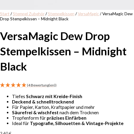
Start
/
Stempel Zubehör
/
Stempelkissen
/
VersaMagic
/ VersaMagic Dew
Drop Stempelkissen – Midnight Black
VersaMagic Dew Drop
Stempelkissen – Midnight
Black
(4 Bewertung(en))
Tiefes
Schwarz mit Kreide-Finish
Deckend & schnelltrocknend
Für Papier, Karton, Kraftpapier und mehr
Säurefrei & wischfest
nach dem Trocknen
Tropfenform für
präzises Einfärben
Ideal für
Typografie, Silhouetten & Vintage-Projekte
3,40
€