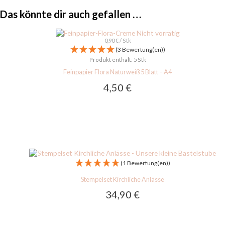
Das könnte dir auch gefallen …
Nicht vorrätig
0,90
€
/
Stk
(3 Bewertung(en))
Produkt enthält: 5
Stk
Feinpapier Flora Naturweiß 5 Blatt – A4
4,50
€
(1 Bewertung(en))
Stempelset Kirchliche Anlässe
34,90
€