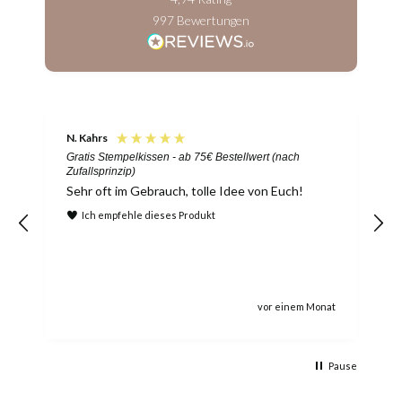
997
Bewertungen
N. Kahrs
A
Gratis Stempelkissen - ab 75€ Bestellwert (nach
D
Zufallsprinzip)
Sehr oft im Gebrauch, tolle Idee von Euch!
Ich empfehle dieses Produkt
vor einem Monat
Pause