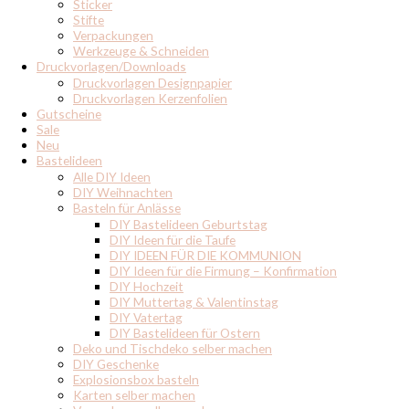
Sticker
Stifte
Verpackungen
Werkzeuge & Schneiden
Druckvorlagen/Downloads
Druckvorlagen Designpapier
Druckvorlagen Kerzenfolien
Gutscheine
Sale
Neu
Bastelideen
Alle DIY Ideen
DIY Weihnachten
Basteln für Anlässe
DIY Bastelideen Geburtstag
DIY Ideen für die Taufe
DIY IDEEN FÜR DIE KOMMUNION
DIY Ideen für die Firmung – Konfirmation
DIY Hochzeit
DIY Muttertag & Valentinstag
DIY Vatertag
DIY Bastelideen für Ostern
Deko und Tischdeko selber machen
DIY Geschenke
Explosionsbox basteln
Karten selber machen