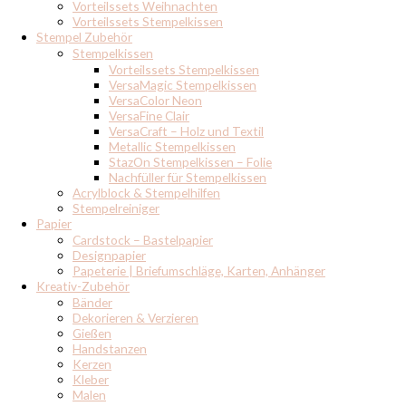
Vorteilssets Weihnachten
Vorteilssets Stempelkissen
Stempel Zubehör
Stempelkissen
Vorteilssets Stempelkissen
VersaMagic Stempelkissen
VersaColor Neon
VersaFine Clair
VersaCraft – Holz und Textil
Metallic Stempelkissen
StazOn Stempelkissen – Folie
Nachfüller für Stempelkissen
Acrylblock & Stempelhilfen
Stempelreiniger
Papier
Cardstock – Bastelpapier
Designpapier
Papeterie | Briefumschläge, Karten, Anhänger
Kreativ-Zubehör
Bänder
Dekorieren & Verzieren
Gießen
Handstanzen
Kerzen
Kleber
Malen