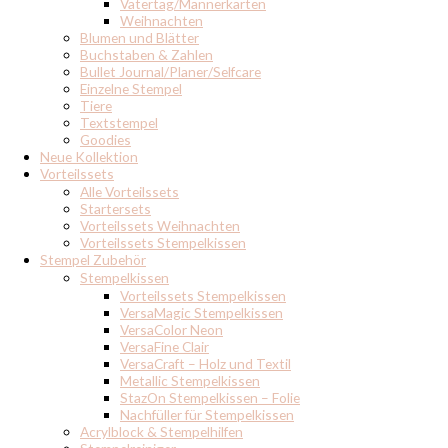
Vatertag/Männerkarten
Weihnachten
Blumen und Blätter
Buchstaben & Zahlen
Bullet Journal/Planer/Selfcare
Einzelne Stempel
Tiere
Textstempel
Goodies
Neue Kollektion
Vorteilssets
Alle Vorteilssets
Startersets
Vorteilssets Weihnachten
Vorteilssets Stempelkissen
Stempel Zubehör
Stempelkissen
Vorteilssets Stempelkissen
VersaMagic Stempelkissen
VersaColor Neon
VersaFine Clair
VersaCraft – Holz und Textil
Metallic Stempelkissen
StazOn Stempelkissen – Folie
Nachfüller für Stempelkissen
Acrylblock & Stempelhilfen