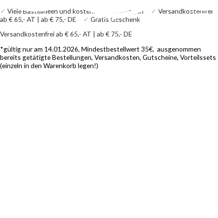
Zum
Products
Products
VersaMagic
✓
Viele Bastelideen und kostenlose Anleitungen
✓
Versandkostenfrei
Inhalt
search
search
Dew
ab € 65,- AT | ab € 75,- DE
✓
Gratis Geschenk
springen
Drop
Stempelkissen
Versandkostenfrei ab € 65,- AT | ab € 75,- DE
-
Midnight
*gültig nur am 14.01.2026, Mindestbestellwert 35€, ausgenommen
Black
bereits getätigte Bestellungen, Versandkosten, Gutscheine, Vorteilssets
Menge
(einzeln in den Warenkorb legen!)