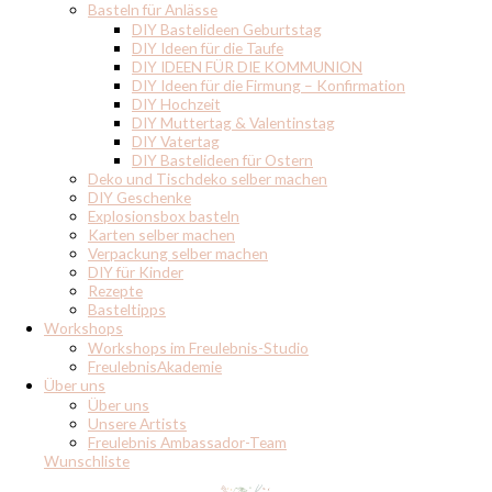
Basteln für Anlässe
DIY Bastelideen Geburtstag
DIY Ideen für die Taufe
DIY IDEEN FÜR DIE KOMMUNION
DIY Ideen für die Firmung – Konfirmation
DIY Hochzeit
DIY Muttertag & Valentinstag
DIY Vatertag
DIY Bastelideen für Ostern
Deko und Tischdeko selber machen
DIY Geschenke
Explosionsbox basteln
Karten selber machen
Verpackung selber machen
DIY für Kinder
Rezepte
Basteltipps
Workshops
Workshops im Freulebnis-Studio
FreulebnisAkademie
Über uns
Über uns
Unsere Artists
Freulebnis Ambassador-Team
Wunschliste