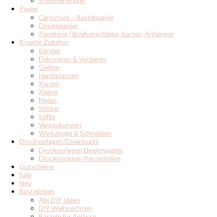
Stempelreiniger
Papier
Cardstock – Bastelpapier
Designpapier
Papeterie | Briefumschläge, Karten, Anhänger
Kreativ-Zubehör
Bänder
Dekorieren & Verzieren
Gießen
Handstanzen
Kerzen
Kleber
Malen
Sticker
Stifte
Verpackungen
Werkzeuge & Schneiden
Druckvorlagen/Downloads
Druckvorlagen Designpapier
Druckvorlagen Kerzenfolien
Gutscheine
Sale
Neu
Bastelideen
Alle DIY Ideen
DIY Weihnachten
Basteln für Anlässe