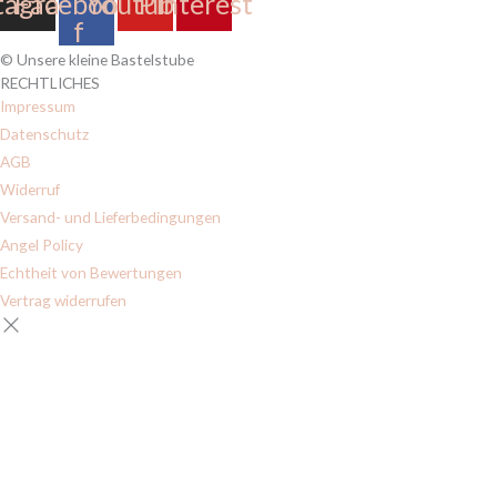
tagram
Facebook-
Youtube
Pinterest
f
© Unsere kleine Bastelstube
RECHTLICHES
Impressum
Datenschutz
AGB
Widerruf
Versand- und Lieferbedingungen
Angel Policy
Echtheit von Bewertungen
Vertrag widerrufen