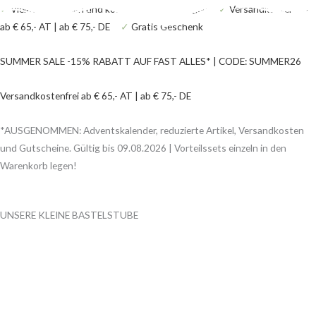
Zum
Products
Products
✓
Viele Bastelideen und kostenlose Anleitungen
✓
Versandkostenfrei
Inhalt
search
search
ab € 65,- AT | ab € 75,- DE
✓
Gratis Geschenk
springen
SUMMER SALE -15% RABATT AUF FAST ALLES* | CODE: SUMMER26
Versandkostenfrei ab € 65,- AT | ab € 75,- DE
*AUSGENOMMEN: Adventskalender,
reduzierte Artikel, Versandkosten
und Gutscheine. Gültig bis 09.08.2026 |
Vorteilssets einzeln in den
Warenkorb legen!
UNSERE KLEINE BASTELSTUBE