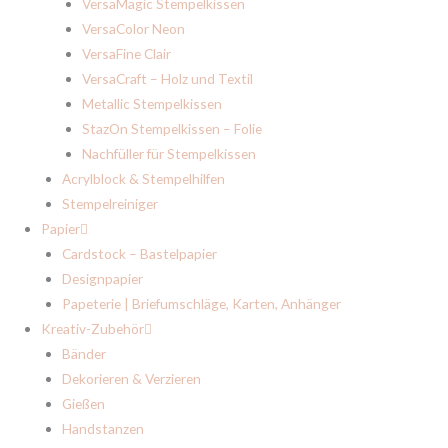
VersaMagic Stempelkissen
VersaColor Neon
VersaFine Clair
VersaCraft – Holz und Textil
Metallic Stempelkissen
StazOn Stempelkissen – Folie
Nachfüller für Stempelkissen
Acrylblock & Stempelhilfen
Stempelreiniger
Papier
Cardstock – Bastelpapier
Designpapier
Papeterie | Briefumschläge, Karten, Anhänger
Kreativ-Zubehör
Bänder
Dekorieren & Verzieren
Gießen
Handstanzen