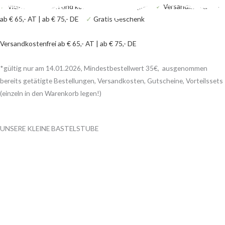
Zum
Products
Products
✓
Viele Bastelideen und kostenlose Anleitungen
✓
Versandkostenfrei
Inhalt
search
search
ab € 65,- AT | ab € 75,- DE
✓
Gratis Geschenk
springen
Versandkostenfrei ab € 65,- AT | ab € 75,- DE
*gültig nur am 14.01.2026, Mindestbestellwert 35€, ausgenommen
bereits getätigte Bestellungen, Versandkosten, Gutscheine, Vorteilssets
(einzeln in den Warenkorb legen!)
UNSERE KLEINE BASTELSTUBE