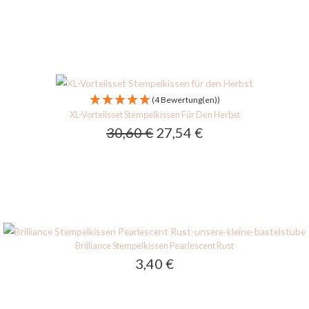
(4 Bewertung(en))
XL-Vorteilsset Stempelkissen Für Den Herbst
30,60
€
27,54
€
Brilliance Stempelkissen Pearlescent Rust
3,40
€