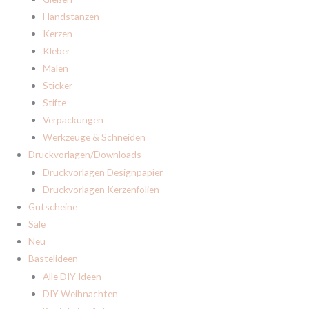
Handstanzen
Kerzen
Kleber
Malen
Sticker
Stifte
Verpackungen
Werkzeuge & Schneiden
Druckvorlagen/Downloads
Druckvorlagen Designpapier
Druckvorlagen Kerzenfolien
Gutscheine
Sale
Neu
Komm in unsere
Bastelideen
Freulebnis-Community
Alle DIY Ideen
Melde Dich jetzt für unseren Newsletter an und profitiere von
10% Rabatt
auf
DIY Weihnachten
Deine erste Bestellung, vielen
coolen Tipps
, den
neuesten Ideen
und
aktuellen