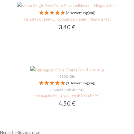
(2 Bewertung(en))
VersaMagic Dew Drop Stempelkissen – Niagara Mist
3,40
€
Nicht vorrätig
0,90
€
/
Stk
(3 Bewertung(en))
Produkt enthält: 5
Stk
Feinpapier Flora Naturweiß 5 Blatt – A4
4,50
€
Neueste Blogbeiträge