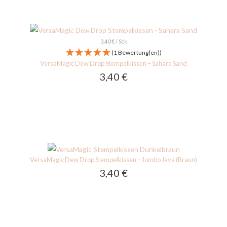
3,40
€
/
Stk
(1 Bewertung(en))
VersaMagic Dew Drop Stempelkissen – Sahara Sand
3,40
€
VersaMagic Dew Drop Stempelkissen – Jumbo Java (Braun)
3,40
€