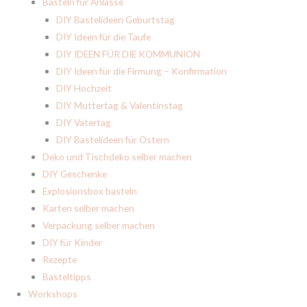
Basteln für Anlässe
Aktionen
.
DIY Bastelideen Geburtstag
DIY Ideen für die Taufe
DIY IDEEN FÜR DIE KOMMUNION
Jetzt anmelden & sparen
DIY Ideen für die Firmung – Konfirmation
DIY Hochzeit
Bitte, wenn möglich, keine @t-online.de-Adresse nutzen.
DIY Muttertag & Valentinstag
Datenschutzerklärung*
DIY Vatertag
*Wir versenden nach der Willkommenssequenz wöchentlich eine E-Mail. Du kannst dich
mit nur einem Klick abmelden. Weitere Informationen hierzu findest du in der
DIY Bastelideen für Ostern
Datenschutzerklärung
.
Deko und Tischdeko selber machen
DIY Geschenke
Explosionsbox basteln
Karten selber machen
Verpackung selber machen
DIY für Kinder
Rezepte
Basteltipps
Workshops