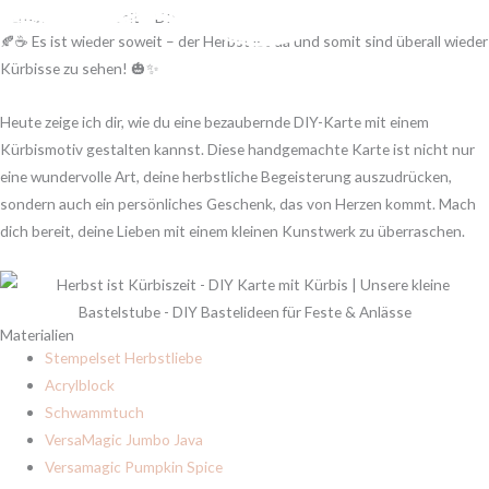
Herbst ist Kürbiszeit – DIY Karte mit Kürbis
Ursprünglicher
Aktueller
🍂☕ Es ist wieder soweit – der Herbst ist da und somit sind überall wieder
Preis
Preis
Kürbisse zu sehen! 🎃✨
war:
ist:
Heute zeige ich dir, wie du eine bezaubernde DIY-Karte mit einem
30,60 €
27,54 €.
Kürbismotiv gestalten kannst. Diese handgemachte Karte ist nicht nur
eine wundervolle Art, deine herbstliche Begeisterung auszudrücken,
sondern auch ein persönliches Geschenk, das von Herzen kommt. Mach
dich bereit, deine Lieben mit einem kleinen Kunstwerk zu überraschen.
Materialien
Stempelset Herbstliebe
Acrylblock
Schwammtuch
VersaMagic Jumbo Java
Versamagic Pumpkin Spice