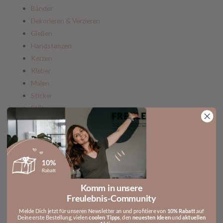
Bänder
Dekorieren & Verzieren
Gießen
Handstanzen
Kerzen
Kleber
Malen
Sticker
Stifte
Verpackungen
Werkzeuge & Schneiden
Druckvorlagen/Downloads
Druckvorlagen Designpapier
Druckvorlagen Kerzenfolien
Gutscheine
Komm in unsere
Sale
Freulebnis-Community
Neu
Melde Dich jetzt für unseren Newsletter an und profitiere von
10% Rabatt
auf
Deine erste Bestellung, vielen
coolen Tipps
, den
neuesten Ideen
und
aktuellen
Bastelideen