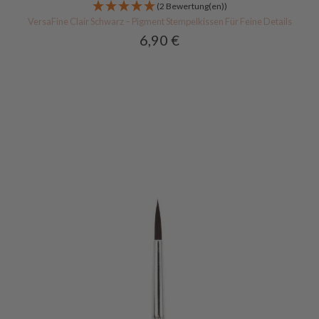
(2 Bewertung(en))
VersaFine Clair Schwarz – Pigment Stempelkissen Für Feine Details
6,90
€