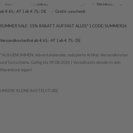
Zum
Products
Products
✓
Viele Bastelideen und kostenlose Anleitungen
✓
Versandkostenfrei
Inhalt
search
search
ab € 65,- AT | ab € 75,- DE
✓
Gratis Geschenk
springen
SUMMER SALE -15% RABATT AUF FAST ALLES* | CODE: SUMMER26
Versandkostenfrei ab € 65,- AT | ab € 75,- DE
*AUSGENOMMEN: Adventskalender,
reduzierte Artikel, Versandkosten
und Gutscheine. Gültig bis 09.08.2026 |
Vorteilssets einzeln in den
Warenkorb legen!
UNSERE KLEINE BASTELSTUBE