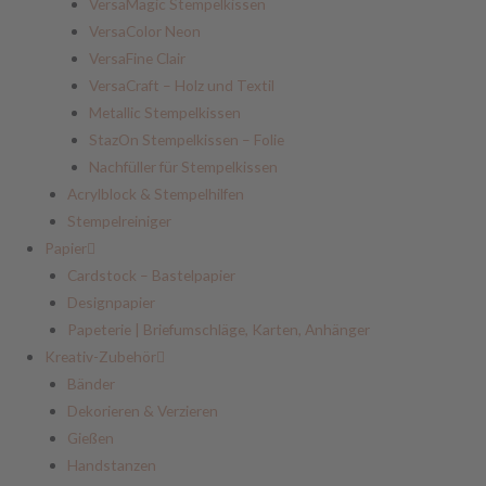
VersaMagic Stempelkissen
VersaColor Neon
VersaFine Clair
VersaCraft – Holz und Textil
Metallic Stempelkissen
StazOn Stempelkissen – Folie
Nachfüller für Stempelkissen
Acrylblock & Stempelhilfen
Stempelreiniger
Papier
Cardstock – Bastelpapier
Designpapier
Papeterie | Briefumschläge, Karten, Anhänger
Kreativ-Zubehör
Bänder
Dekorieren & Verzieren
Gießen
Handstanzen