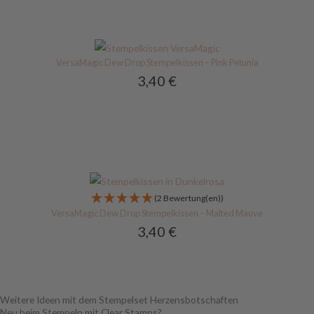
VersaMagic Dew Drop Stempelkissen – Pink Petunia
3,40
€
(2 Bewertung(en))
VersaMagic Dew Drop Stempelkissen – Malted Mauve
3,40
€
Weitere Ideen mit dem Stempelset Herzensbotschaften
Neu beim Stempeln mit Clear Stamps?