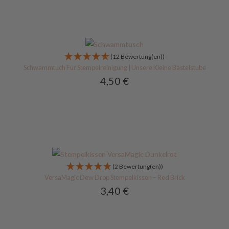
(12 Bewertung(en))
Schwammtuch Für Stempelreinigung | Unsere Kleine Bastelstube
4,50
€
(2 Bewertung(en))
VersaMagic Dew Drop Stempelkissen – Red Brick
3,40
€