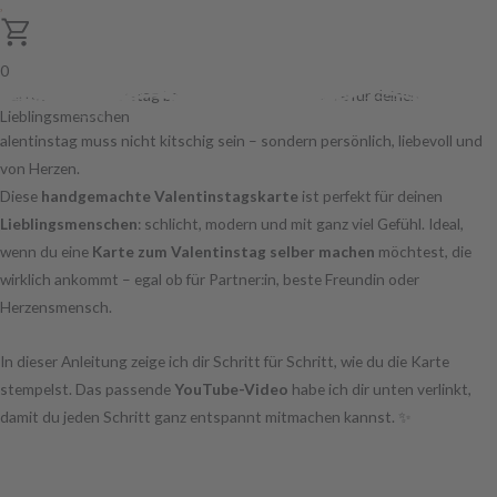
0
Karte zum Valentinstag basteln – einfache DIY-Idee für deinen
Lieblingsmenschen
alentinstag muss nicht kitschig sein – sondern persönlich, liebevoll und
von Herzen.
Diese
handgemachte Valentinstagskarte
ist perfekt für deinen
Lieblingsmenschen
: schlicht, modern und mit ganz viel Gefühl. Ideal,
wenn du eine
Karte zum Valentinstag selber machen
möchtest, die
wirklich ankommt – egal ob für Partner:in, beste Freundin oder
Herzensmensch.
In dieser Anleitung zeige ich dir Schritt für Schritt, wie du die Karte
stempelst. Das passende
YouTube-Video
habe ich dir unten verlinkt,
damit du jeden Schritt ganz entspannt mitmachen kannst. ✨