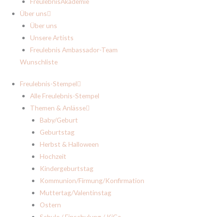
FreulebnisAkademie
Über uns
Über uns
Unsere Artists
Freulebnis Ambassador-Team
Wunschliste
Freulebnis-Stempel
Alle Freulebnis-Stempel
Themen & Anlässe
Baby/Geburt
Geburtstag
Herbst & Halloween
Hochzeit
Kindergeburtstag
Kommunion/Firmung/Konfirmation
Muttertag/Valentinstag
Ostern
Schule / Einschulung / KiGa