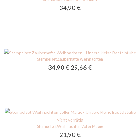
34,90
€
Ursprünglicher
Aktueller
Stempelset Zauberhafte Weihnachten
Preis
Preis
34,90
€
29,66
€
war:
ist:
34,90 €
29,66 €.
Nicht vorrätig
Stempelset Weihnachten Voller Magie
21,90
€