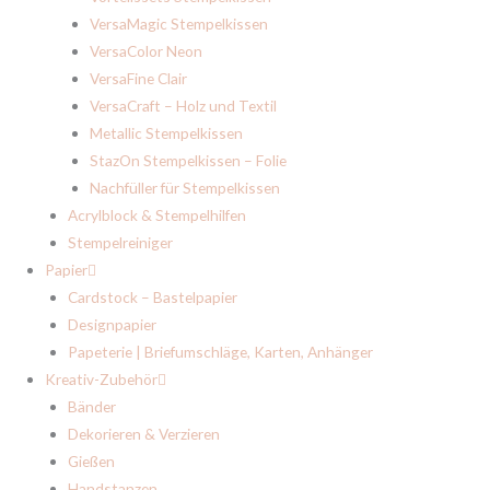
VersaMagic Stempelkissen
VersaColor Neon
VersaFine Clair
VersaCraft – Holz und Textil
Metallic Stempelkissen
StazOn Stempelkissen – Folie
Nachfüller für Stempelkissen
Acrylblock & Stempelhilfen
Stempelreiniger
Papier
Cardstock – Bastelpapier
Designpapier
Papeterie | Briefumschläge, Karten, Anhänger
Kreativ-Zubehör
Bänder
Dekorieren & Verzieren
Gießen
Handstanzen