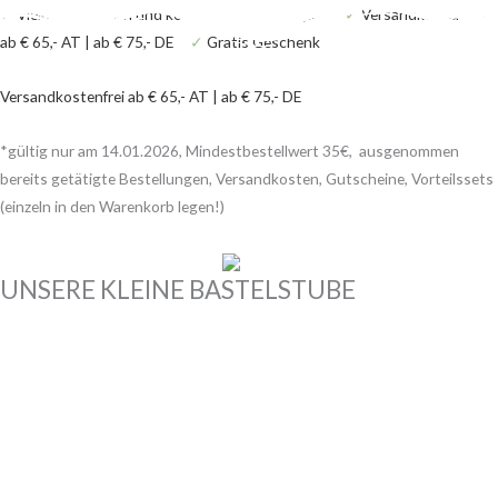
Zum
Products
Products
Ursprünglicher
Ursprünglicher
Ursprünglicher
Ursprünglicher
Ursprünglicher
Aktueller
Aktueller
Aktueller
Aktueller
Aktueller
✓
Viele Bastelideen und kostenlose Anleitungen
✓
Versandkostenfrei
Inhalt
search
search
Preis
Preis
Preis
Preis
Preis
Preis
Preis
Preis
Preis
Preis
ab € 65,- AT | ab € 75,- DE
✓
Gratis Geschenk
springen
war:
war:
war:
war:
war:
ist:
ist:
ist:
ist:
ist:
Versandkostenfrei ab € 65,- AT | ab € 75,- DE
40,80 €
27,20 €
75,80 €
17,00 €
149,90 €
36,72 €.
24,48 €.
68,22 €.
15,30 €.
134,90 €.
*gültig nur am 14.01.2026, Mindestbestellwert 35€, ausgenommen
bereits getätigte Bestellungen, Versandkosten, Gutscheine, Vorteilssets
(einzeln in den Warenkorb legen!)
UNSERE KLEINE BASTELSTUBE