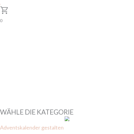
0
WEIHNACHTEN
Hier findest du Stempel und Zubehör für deine Karten, Deko
und Geschenke für Weihnachten.
WÄHLE DIE KATEGORIE
Adventskalender gestalten